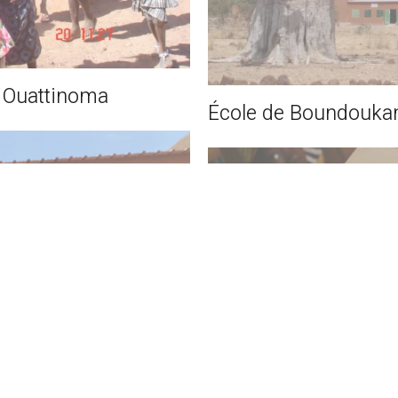
e Ouattinoma
École de Boundouk